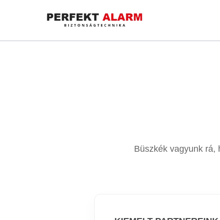
Skip
to
content
Büszkék vagyunk rá, h