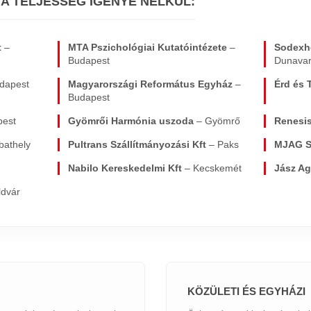
 A TELJESSÉG IGÉNYE NÉLKÜL:
t
–
MTA Pszichológiai Kutatóintézete
–
Sodexh
Budapest
Dunava
dapest
Magyarországi Református Egyház
–
Érd és 
Budapest
pest
Gyömrői Harmónia uszoda
– Gyömrő
Renesis
athely
Pultrans Szállítmányozási Kft
– Paks
MJAG S
Nabilo Kereskedelmi Kft
– Kecskemét
Jász Ag
ldvár
KÖZÜLETI ÉS EGYHÁZI