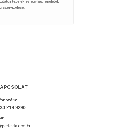
utatóintézetek és egyházi épületek
ű szervizelése.
APCSOLAT
fonszám:
 30 219 9290
il:
@perfektalarm.hu