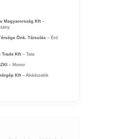
o Magyarország Kft
–
rsány
Térsége Önk. Társulás
– Érd
 Trade Kft
– Tata
ZKI
– Monor
rárgép Kft
– Abádszalók