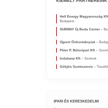
KIEMELT PARTNEREINK
Hell Energy Magyarország Kf
Budapest
SUBWAY Új Buda Center
– Bu
Újpest Önkormányzat
– Buda
Péter P. Bútoripari Kft
– Szomb
Indalama Kft
– Szolnok
Göbjös Gumiszerviz
– Tiszafö
IPARI ÉS KERESKEDELMI