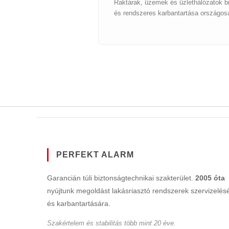
Raktárak, üzemek és üzlethálózatok bi
és rendszeres karbantartása országos
PERFEKT ALARM
Garancián túli biztonságtechnikai szakterület.
2005 óta
nyújtunk megoldást lakásriasztó rendszerek szervizelés
és karbantartására.
Szakértelem és stabilitás több mint 20 éve.