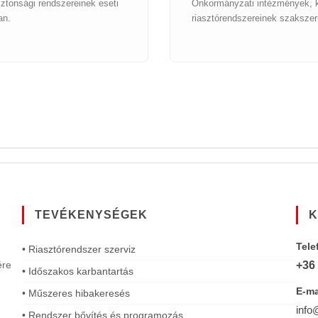
ztonsági rendszereinek eseti
Önkormányzati intézmények, k
an.
riasztórendszereinek szakszer
TEVÉKENYSÉGEK
K
Tele
• Riasztórendszer szerviz
ére
+36
• Időszakos karbantartás
E-ma
• Műszeres hibakeresés
info
• Rendszer bővítés és programozás